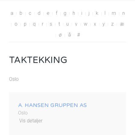
a
b
c
d
e
f
g
h
i
j
k
l
m
n
o
p
q
r
s
t
u
v
w
x
y
z
æ
ø
å
#
TAKTEKKING
Oslo
A. HANSEN GRUPPEN AS
Oslo
Vis detaljer