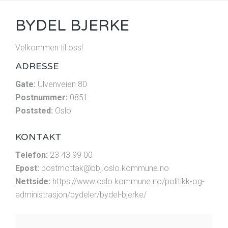
BYDEL BJERKE
Velkommen til oss!
ADRESSE
Gate:
Ulvenveien 80
Postnummer:
0851
Poststed:
Oslo
KONTAKT
Telefon:
23 43 99 00
Epost:
postmottak@bbj.oslo.kommune.no
Nettside:
https://www.oslo.kommune.no/politikk-og-
administrasjon/bydeler/bydel-bjerke/