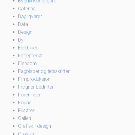
Bygdø Kongsgård
Catering
Dagligvarer
Data
Design
Dyr
Elektriker
Entreprenør
Eiendom
Fagblader og tidsskrifter
Filmproduksjon
Frogner bedrifter
Foreninger
Forlag
Frisører
Galleri
Grafisk - design
Grossist