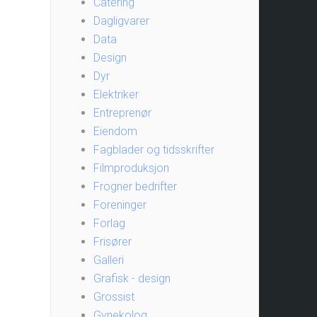
Catering
Dagligvarer
Data
Design
Dyr
Elektriker
Entreprenør
Eiendom
Fagblader og tidsskrifter
Filmproduksjon
Frogner bedrifter
Foreninger
Forlag
Frisører
Galleri
Grafisk - design
Grossist
Gynekolog