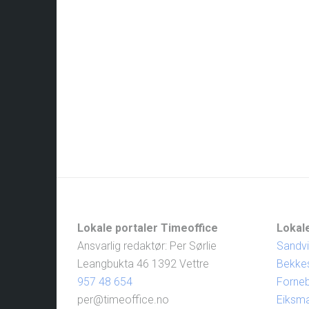
Lokale portaler Timeoffice
Lokale
Ansvarlig redaktør: Per Sørlie
Sandv
Leangbukta 46 1392 Vettre
Bekke
957 48 654
Forne
per@timeoffice.no
Eiksm