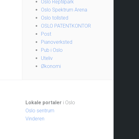
Oslo Reptilpark
Oslo Spektrum Arena
Oslo tollsted
OSLO PATENTKONTOR
Post
Pianoverksted
Pub i Oslo
Uteliv
Økonomi
Lokale portaler
i Oslo
Oslo sentrum
Vinderen