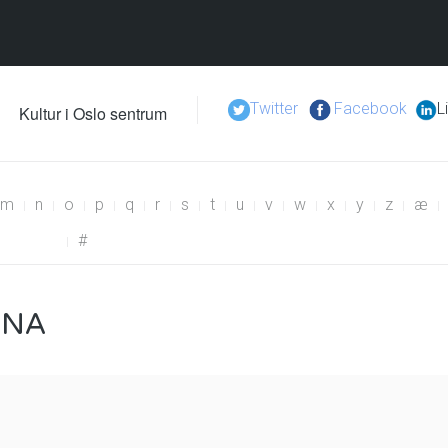
Twitter
Facebook
L
Kultur i Oslo sentrum
m
n
o
p
q
r
s
t
u
v
w
x
y
z
æ
#
ENA