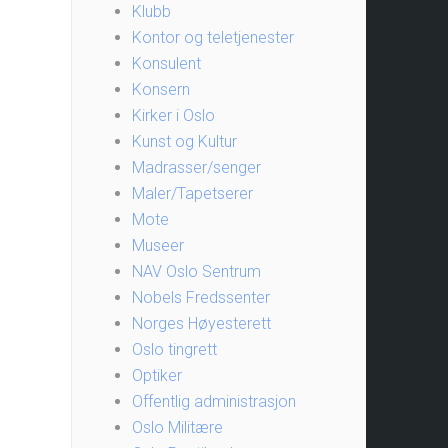
Klubb
Kontor og teletjenester
Konsulent
Konsern
Kirker i Oslo
Kunst og Kultur
Madrasser/senger
Maler/Tapetserer
Mote
Museer
NAV Oslo Sentrum
Nobels Fredssenter
Norges Høyesterett
Oslo tingrett
Optiker
Offentlig administrasjon
Oslo Militære