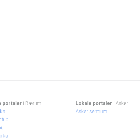
 portaler
i Bærum
Lokale portaler
i Asker
ika
Asker sentrum
stua
bu
arka