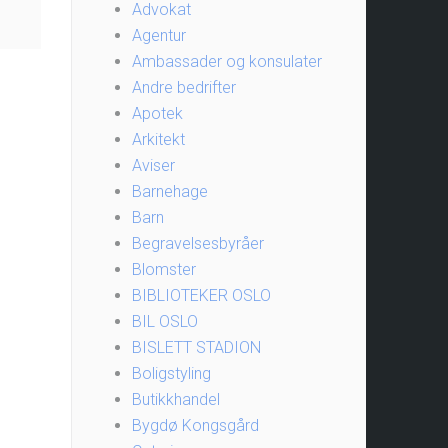
Advokat
Agentur
Ambassader og konsulater
Andre bedrifter
Apotek
Arkitekt
Aviser
Barnehage
Barn
Begravelsesbyråer
Blomster
BIBLIOTEKER OSLO
BIL OSLO
BISLETT STADION
Boligstyling
Butikkhandel
Bygdø Kongsgård