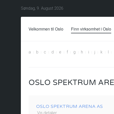
Søndag, 9. August 2026
Velkommen til Oslo
Finn virksomhet i Oslo
a
b
c
d
e
f
g
h
i
j
k
l
OSLO SPEKTRUM AR
OSLO SPEKTRUM ARENA AS
Vis detaljer