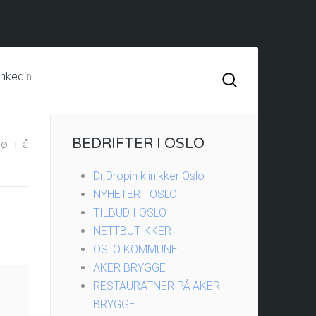
inkedi
n
BEDRIFTER I OSLO
ø
å
Dr.Dropin klinikker Oslo
NYHETER I OSLO
TILBUD I OSLO
NETTBUTIKKER
OSLO KOMMUNE
AKER BRYGGE
RESTAURATNER PÅ AKER
BRYGGE