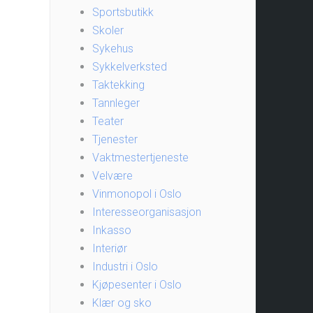
Sportsbutikk
Skoler
Sykehus
Sykkelverksted
Taktekking
Tannleger
Teater
Tjenester
Vaktmestertjeneste
Velvære
Vinmonopol i Oslo
Interesseorganisasjon
Inkasso
Interiør
Industri i Oslo
Kjøpesenter i Oslo
Klær og sko