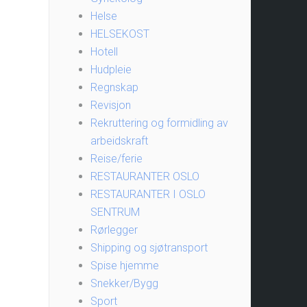
Helse
HELSEKOST
Hotell
Hudpleie
Regnskap
Revisjon
Rekruttering og formidling av
arbeidskraft
Reise/ferie
RESTAURANTER OSLO
RESTAURANTER I OSLO
SENTRUM
Rørlegger
Shipping og sjøtransport
Spise hjemme
Snekker/Bygg
Sport