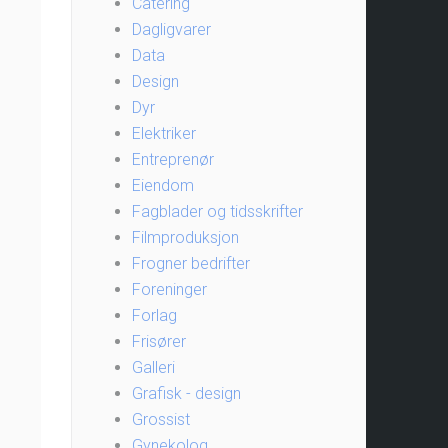
Catering
Dagligvarer
Data
Design
Dyr
Elektriker
Entreprenør
Eiendom
Fagblader og tidsskrifter
Filmproduksjon
Frogner bedrifter
Foreninger
Forlag
Frisører
Galleri
Grafisk - design
Grossist
Gynekolog