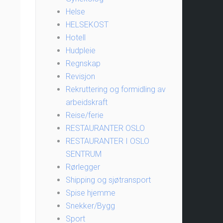
Helse
HELSEKOST
Hotell
Hudpleie
Regnskap
Revisjon
Rekruttering og formidling av
arbeidskraft
Reise/ferie
RESTAURANTER OSLO
RESTAURANTER I OSLO
SENTRUM
Rørlegger
Shipping og sjøtransport
Spise hjemme
Snekker/Bygg
Sport