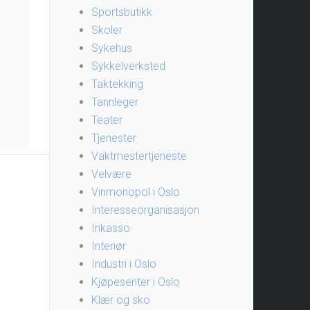
Sportsbutikk
Skoler
Sykehus
Sykkelverksted
Taktekking
Tannleger
Teater
Tjenester
Vaktmestertjeneste
Velvære
Vinmonopol i Oslo
Interesseorganisasjon
Inkasso
Interiør
Industri i Oslo
Kjøpesenter i Oslo
Klær og sko