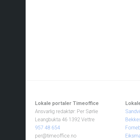
Lokale portaler Timeoffice
Lokale
Ansvarlig redaktør: Per Sørlie
Sandv
Leangbukta 46 1392 Vettre
Bekke
957 48 654
Forne
per@timeoffice.no
Eiksm