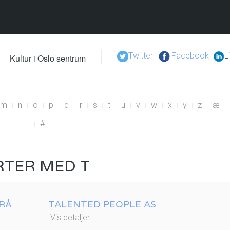
Twitter
Facebook
L
Kultur i Oslo sentrum
m
n
o
p
q
r
s
t
u
v
w
x
y
z
æ
#
RTER MED T
YRÅ
TALENTED PEOPLE AS
Vis detaljer