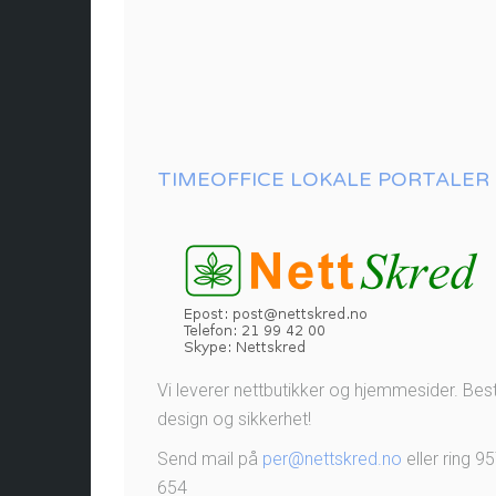
TIMEOFFICE LOKALE PORTALER
Vi leverer nettbutikker og hjemmesider. Bes
design og sikkerhet!
Send mail på
per@nettskred.no
eller ring 9
654