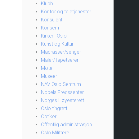
Klubb
Kontor og teletjenester
Konsulent
Konsern
Kirker i Oslo
Kunst og Kultur
Madrasser/senger
Maler/Tapetserer
Mote
Museer
NAV Oslo Sentrum
Nobels Fredssenter
Norges Høyesterett
Oslo tingrett
Optiker
Offentlig administrasjon
Oslo Militære