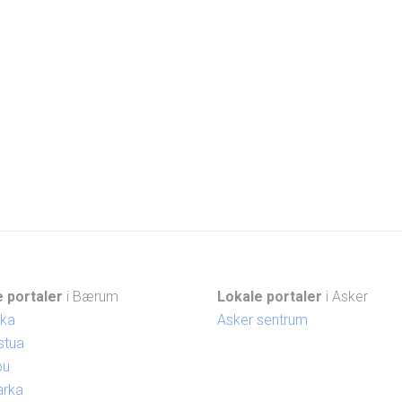
 portaler
i Bærum
Lokale portaler
i Asker
ika
Asker sentrum
stua
bu
arka