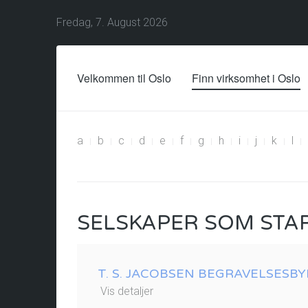
Fredag, 7. August 2026
Velkommen til Oslo
Finn virksomhet i Oslo
a
b
c
d
e
f
g
h
i
j
k
l
SELSKAPER SOM STA
T. S. JACOBSEN BEGRAVELSESB
Vis detaljer