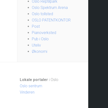
Oslo Reptilpark
Oslo Spektrum Arena
Oslo tollsted
OSLO PATENTKONTOR
Post
Pianoverksted
Pub i Oslo
Uteliv
Økonomi
Lokale portaler
i Oslo
Oslo sentrum
Vinderen