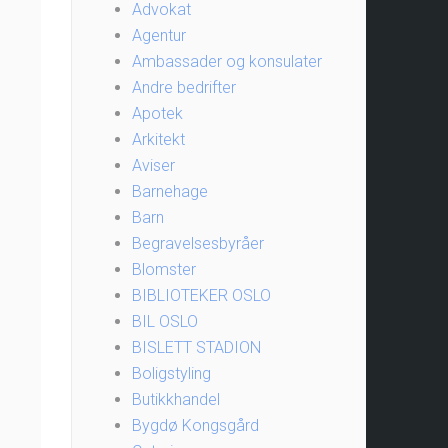
Advokat
Agentur
Ambassader og konsulater
Andre bedrifter
Apotek
Arkitekt
Aviser
Barnehage
Barn
Begravelsesbyråer
Blomster
BIBLIOTEKER OSLO
BIL OSLO
BISLETT STADION
Boligstyling
Butikkhandel
Bygdø Kongsgård