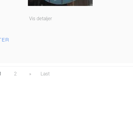
Vis detaljer
TER
1
2
»
Last