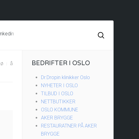
inkedi
n
BEDRIFTER I OSLO
ø
å
Dr.Dropin klinikker Oslo
NYHETER I OSLO
TILBUD I OSLO
NETTBUTIKKER
OSLO KOMMUNE
AKER BRYGGE
RESTAURATNER PÅ AKER
BRYGGE