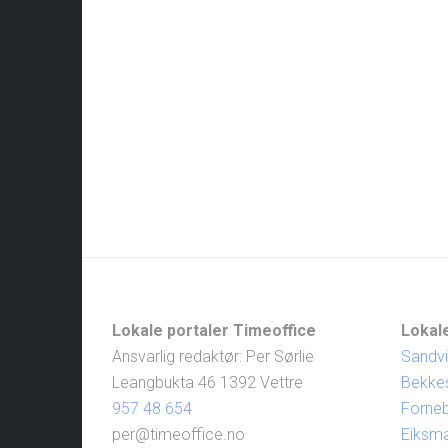
Lokale portaler Timeoffice
Lokale
Ansvarlig redaktør: Per Sørlie
Sandv
Leangbukta 46 1392 Vettre
Bekke
957 48 654
Forne
per@timeoffice.no
Eiksm