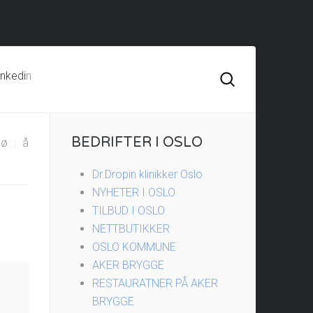
inkedi
n
BEDRIFTER I OSLO
ø
å
Dr.Dropin klinikker Oslo
NYHETER I OSLO
TILBUD I OSLO
NETTBUTIKKER
OSLO KOMMUNE
AKER BRYGGE
RESTAURATNER PÅ AKER
BRYGGE