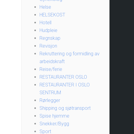
Helse
HELSEKOST
Hotell
Hudpleie
Regnskap
Revisjon
Rekruttering og formidling av
arbeidskraft
Reise/ferie
RESTAURANTER OSLO
RESTAURANTER I OSLO
SENTRUM
Rørlegger
Shipping og sjøtransport
Spise hjemme
Snekker/Bygg
Sport