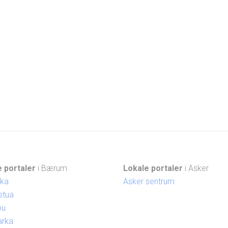
 portaler
i Bærum
Lokale portaler
i Asker
ika
Asker sentrum
stua
bu
arka