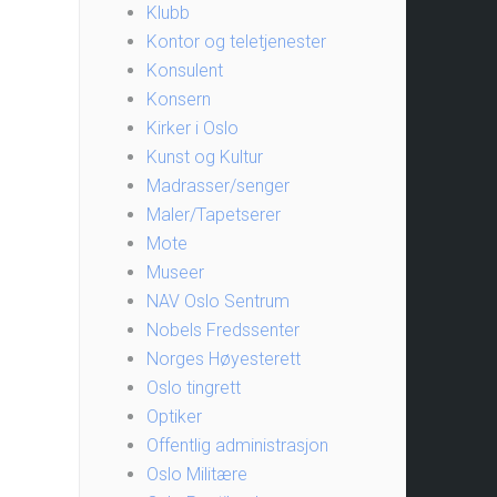
Klubb
Kontor og teletjenester
Konsulent
Konsern
Kirker i Oslo
Kunst og Kultur
Madrasser/senger
Maler/Tapetserer
Mote
Museer
NAV Oslo Sentrum
Nobels Fredssenter
Norges Høyesterett
Oslo tingrett
Optiker
Offentlig administrasjon
Oslo Militære