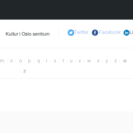
Twitter
Facebook
L
Kultur i Oslo sentrum
m
n
o
p
q
r
s
t
u
v
w
x
y
z
æ
#