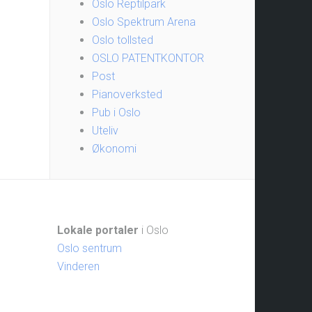
Oslo Reptilpark
Oslo Spektrum Arena
Oslo tollsted
OSLO PATENTKONTOR
Post
Pianoverksted
Pub i Oslo
Uteliv
Økonomi
Lokale portaler
i Oslo
Oslo sentrum
Vinderen