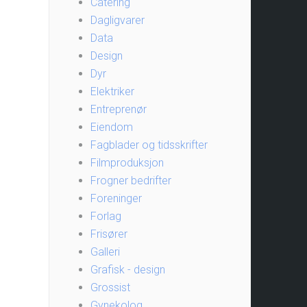
Catering
Dagligvarer
Data
Design
Dyr
Elektriker
Entreprenør
Eiendom
Fagblader og tidsskrifter
Filmproduksjon
Frogner bedrifter
Foreninger
Forlag
Frisører
Galleri
Grafisk - design
Grossist
Gynekolog