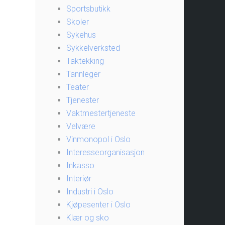
Sportsbutikk
Skoler
Sykehus
Sykkelverksted
Taktekking
Tannleger
Teater
Tjenester
Vaktmestertjeneste
Velvære
Vinmonopol i Oslo
Interesseorganisasjon
Inkasso
Interiør
Industri i Oslo
Kjøpesenter i Oslo
Klær og sko