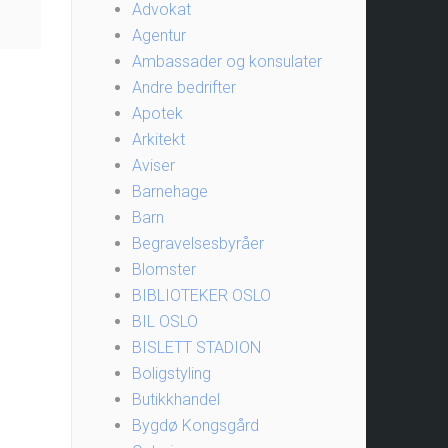
Advokat
Agentur
Ambassader og konsulater
Andre bedrifter
Apotek
Arkitekt
Aviser
Barnehage
Barn
Begravelsesbyråer
Blomster
BIBLIOTEKER OSLO
BIL OSLO
BISLETT STADION
Boligstyling
Butikkhandel
Bygdø Kongsgård