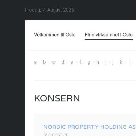
Fredag, 7. August 2026
Velkommen til Oslo
Finn virksomhet i Oslo
a
b
c
d
e
f
g
h
i
j
k
l
KONSERN
NORDIC PROPERTY HOLDING AS
Vis detaljer