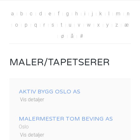
a
b
c
d
e
f
g
h
i
j
k
l
m
n
o
p
q
r
s
t
u
v
w
x
y
z
æ
ø
å
#
MALER/TAPETSERER
AKTIV BYGG OSLO AS
Vis detaljer
MALERMESTER TOM BEVING AS
Oslo
Vis detaljer