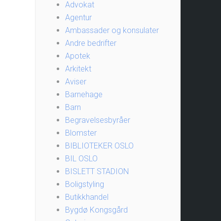
Advokat
Agentur
Ambassader og konsulater
Andre bedrifter
Apotek
Arkitekt
Aviser
Barnehage
Barn
Begravelsesbyråer
Blomster
BIBLIOTEKER OSLO
BIL OSLO
BISLETT STADION
Boligstyling
Butikkhandel
Bygdø Kongsgård