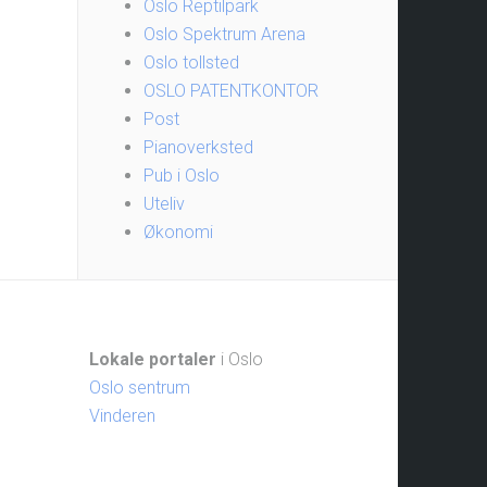
Oslo Reptilpark
Oslo Spektrum Arena
Oslo tollsted
OSLO PATENTKONTOR
Post
Pianoverksted
Pub i Oslo
Uteliv
Økonomi
Lokale portaler
i Oslo
Oslo sentrum
Vinderen