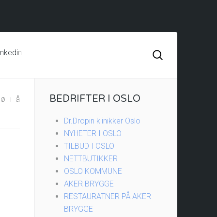
inkedi
n
BEDRIFTER I OSLO
ø
å
Dr.Dropin klinikker Oslo
NYHETER I OSLO
TILBUD I OSLO
NETTBUTIKKER
OSLO KOMMUNE
AKER BRYGGE
RESTAURATNER PÅ AKER
BRYGGE