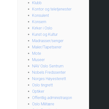
Klubb
Kontor og teletjenester
Konsulent
Konsern
Kirker i Oslo
Kunst og Kultur
Madrasser/senger
Maler/Tapetserer
Mote
Museer
NAV Oslo Sentrum
Nobels Fredssenter
Norges Høyesterett
Oslo tingrett
Optiker
Offentlig administrasjon
Oslo Militære