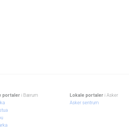
 portaler
i Bærum
Lokale portaler
i Asker
ika
Asker sentrum
stua
bu
arka