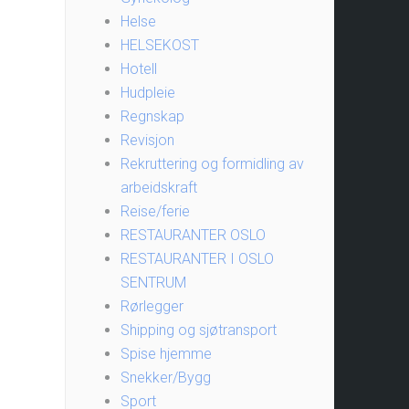
Helse
HELSEKOST
Hotell
Hudpleie
Regnskap
Revisjon
Rekruttering og formidling av
arbeidskraft
Reise/ferie
RESTAURANTER OSLO
RESTAURANTER I OSLO
SENTRUM
Rørlegger
Shipping og sjøtransport
Spise hjemme
Snekker/Bygg
Sport