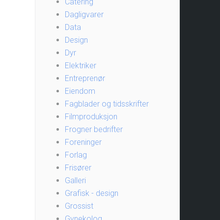
Catering
Dagligvarer
Data
Design
Dyr
Elektriker
Entreprenør
Eiendom
Fagblader og tidsskrifter
Filmproduksjon
Frogner bedrifter
Foreninger
Forlag
Frisører
Galleri
Grafisk - design
Grossist
Gynekolog