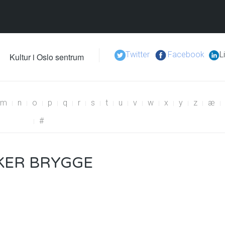
Twitter
Facebook
L
Kultur i Oslo sentrum
m
n
o
p
q
r
s
t
u
v
w
x
y
z
æ
#
KER BRYGGE