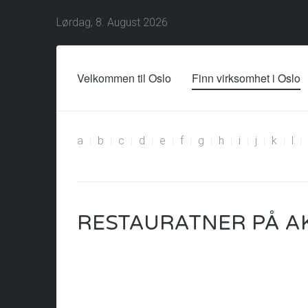
Lørdag, 8. August 2026
Velkommen til Oslo
Finn virksomhet i Oslo
a
b
c
d
e
f
g
h
i
j
k
l
RESTAURATNER PÅ A