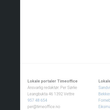
Lokale portaler Timeoffice
Lokale
Ansvarlig redaktør: Per Sørlie
Sandv
Leangbukta 46 1392 Vettre
Bekke
957 48 654
Forne
per@timeoffice.no
Eiksm