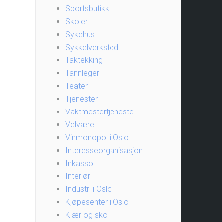
Sportsbutikk
Skoler
Sykehus
Sykkelverksted
Taktekking
Tannleger
Teater
Tjenester
Vaktmestertjeneste
Velvære
Vinmonopol i Oslo
Interesseorganisasjon
Inkasso
Interiør
Industri i Oslo
Kjøpesenter i Oslo
Klær og sko